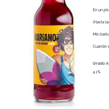
En un pis
¡Hasta l
Mis barba
Cuando el
Grado A
4,1%