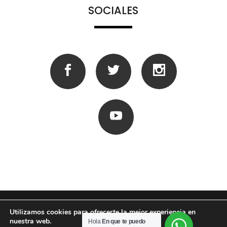
SOCIALES
Utilizamos cookies para ofrecerte la mejor experiencia en
nuestra web.
Aviso legal
Política de cookies
Hola
En que te puedo