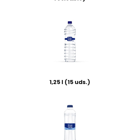
1,25 l (15 uds.)