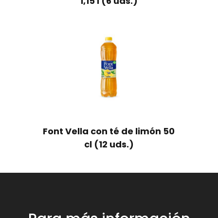
1,15 l (6 uds.)
Font Vella con té de limón 50
cl (12 uds.)